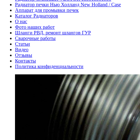
Радиатор печки Нью Холланд New Holland / Case
Аппарат для промывки печек
Каталог Радиаторов
О нас
Фото наших работ
Шланги РВД, ремонт шлангов ГУР
Сварочные работы
Статьи
Видео
Отзывы
Контакты
Политика конфиденциальности